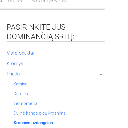
LERIJA
KONTAKTAI
PASIRINKITE JUS
DOMINANČIĄ SRITĮ:
Visi produktai
Krosnys
Priedai
›
Kaminai
Durelės
Termometrai
Dujinė įranga picų krosnims
Krosnies uždangalas