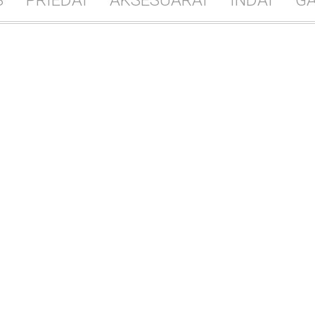
S
PRIEDAI
AKSESUARAI
INDAI
GA